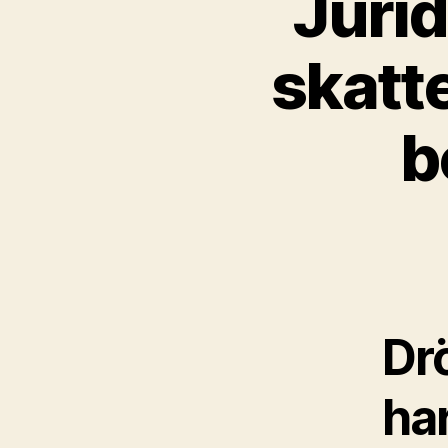
Juri
skatt
b
Dr
ha