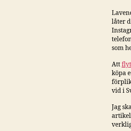
Lavend
låter 
Instag
telefo
som hel
Att
fly
köpa en
förpli
vid i S
Jag sk
artike
verkli