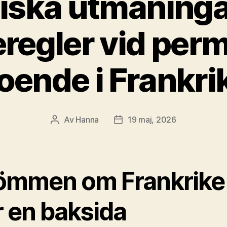
diska utmaninga
eregler vid per
oende i Frankri
Av
Hanna
19 maj, 2026
Inläggsförfattare
Inläggsdatum
ömmen om Frankrike
r en baksida