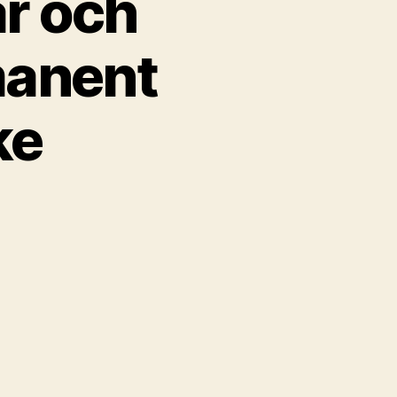
r och
manent
ke