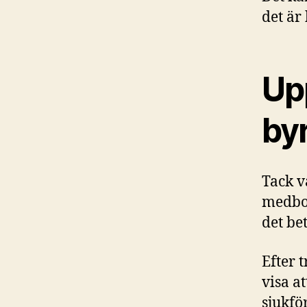
det är 
Upp
byr
Tack v
medbor
det bet
Efter 
visa at
sjukfö