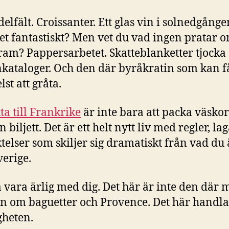
elfält. Croissanter. Ett glas vin i solnedgången
det fantastiskt? Men vet du vad ingen pratar 
ram? Pappersarbetet. Skatteblanketter tjocka
nkataloger. Och den där byråkratin som kan 
st att gråta.
tta till Frankrike
är inte bara att packa väsko
 biljett. Det är ett helt nytt liv med regler, la
ktelser som skiljer sig dramatiskt från vad du
verige.
a vara ärlig med dig. Det här är inte den där 
ln om baguetter och Provence. Det här handl
gheten.