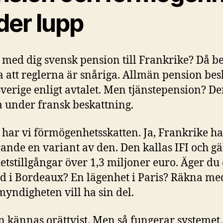
der lupp
 med dig svensk pension till Frankrike? Då b
a att reglerna är snåriga. Allmän pension bes
 Sverige enligt avtalet. Men tjänstepension? D
under fransk beskattning.
 har vi förmögenhetsskatten. Ja, Frankrike ha
rande en variant av den. Den kallas IFI och gä
hetstillgångar över 1,3 miljoner euro. Äger du
d i Bordeaux? En lägenhet i Paris? Räkna med
myndigheten vill ha sin del.
n kännas orättvist. Men så fungerar systemet