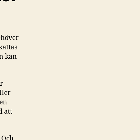
ehöver
kattas
en kan
r
ller
 en
 att
. Och