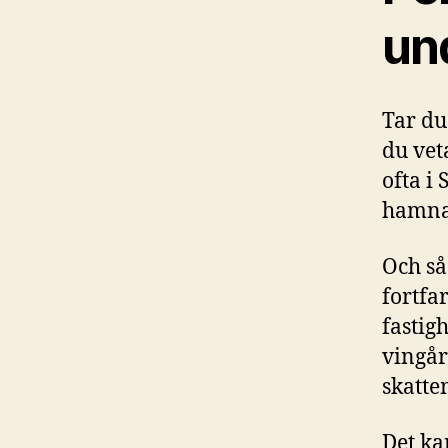
un
Tar du
du vet
ofta i
hamna 
Och så
fortfa
fastig
vingår
skatte
Det ka