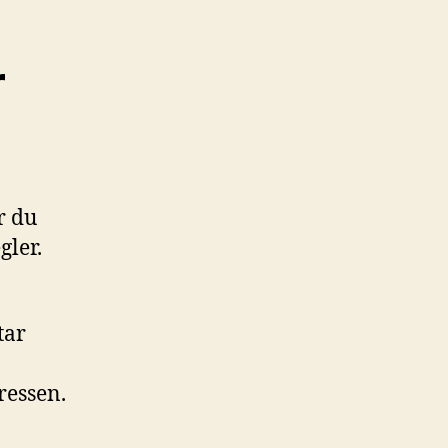
r
r du
gler.
tar
ressen.