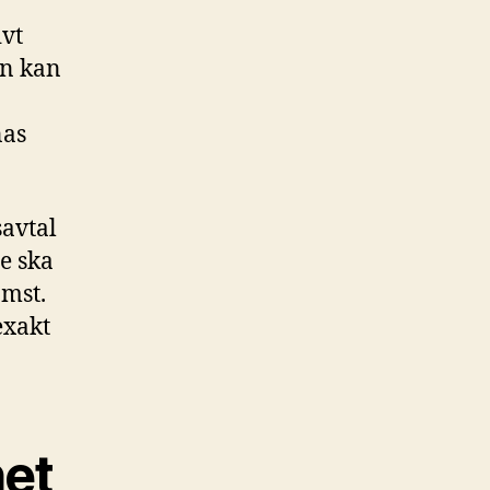
ivt
en kan
nas
savtal
e ska
omst.
exakt
et