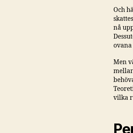
Och hä
skatte
nå upp
Dessut
ovana 
Men vä
mellan
behöva
Teoreti
vilka r
Pe