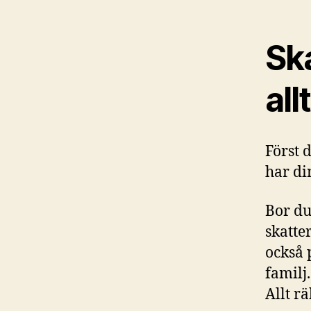
Sk
allt
Först 
har di
Bor du
skatte
också 
familj
Allt r