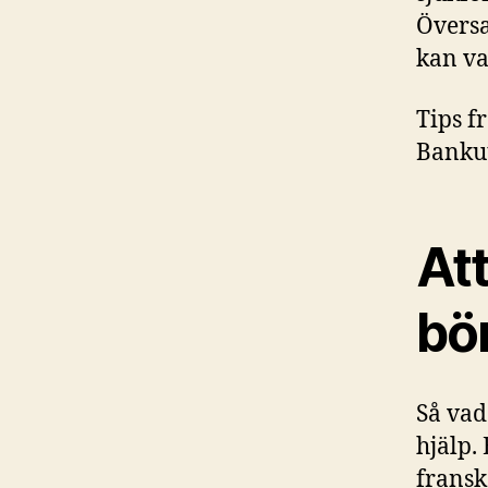
Översa
kan va
Tips f
Bankut
Att
bö
Så vad
hjälp.
fransk