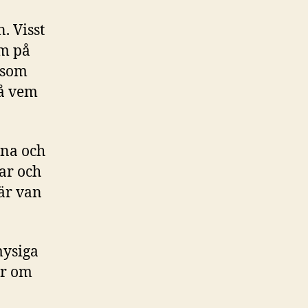
. Visst
om på
 som
få vem
rna och
gar och
 är van
mysiga
ar om