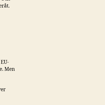
eråt.
 EU-
ke. Men
ver